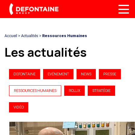
Accueil
>
Actualités
>
Ressources Humaines
Les actualités
DEFONTAINE
EVÉNEMENT
NEWS
PRESSE
RESSOURCES HUMAINES
ROLLIX
STRATÉGIE
VIDÉO