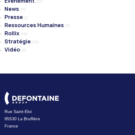
Evénement
(32)
News
(31)
Presse
(2)
Ressources Humaines
(17)
Rollix
(46)
Stratégie
(20)
Vidéo
(9)
Rue Saint-Eloi
85530 La Bruffière
France