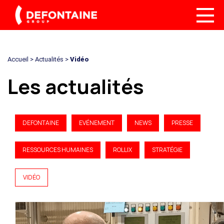
Accueil
>
Actualités
>
Vidéo
Les actualités
DEFONTAINE
EVÉNEMENT
NEWS
PRESSE
RESSOURCES HUMAINES
ROLLIX
STRATÉGIE
VIDÉO