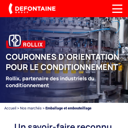
COURONNES D’ORIENTATION
POUR LE CONDITIONNEMENT
Rollix, partenaire des industriels du
conditionnement
Accueil
>
Nos marchés
>
Emballage et embouteillage
Un savoir-faire reconnu