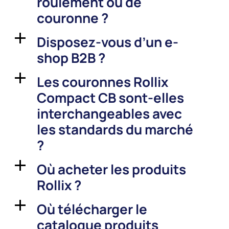
roulement ou de
couronne ?
Disposez-vous d’un e-
a
shop B2B ?
Les couronnes Rollix
a
Compact CB sont-elles
interchangeables avec
les standards du marché
?
Où acheter les produits
a
Rollix ?
Où télécharger le
a
catalogue produits