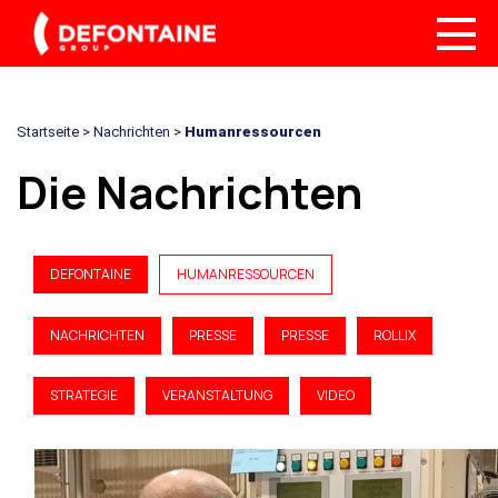
Startseite
>
Nachrichten
>
Humanressourcen
Die Nachrichten
DEFONTAINE
HUMANRESSOURCEN
NACHRICHTEN
PRESSE
PRESSE
ROLLIX
STRATEGIE
VERANSTALTUNG
VIDEO