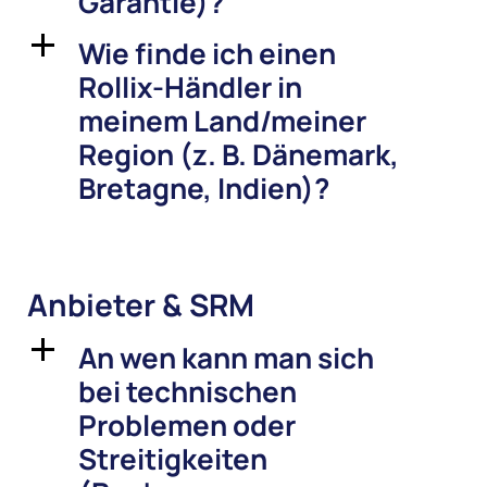
Garantie)?
Wie finde ich einen
a
Rollix-Händler in
meinem Land/meiner
Region (z. B. Dänemark,
Bretagne, Indien)?
Anbieter & SRM
An wen kann man sich
a
bei technischen
Problemen oder
Streitigkeiten