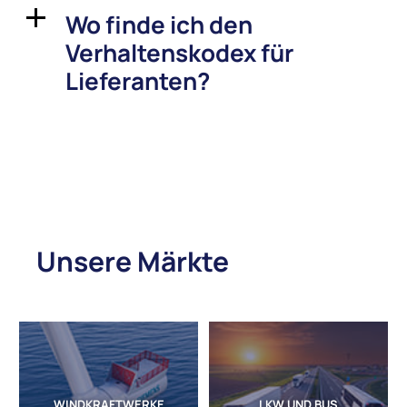
Wo finde ich den
a
Verhaltenskodex für
Lieferanten?
Unsere Märkte
WINDKRAFTWERKE
LKW UND BUS