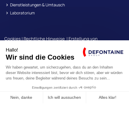
Dienstleistungen & Umtausch
Laboratorium
Cookies
|
Rechtliche Hinweise
| Erstellung von
Internetseiten :
Bicom und
Strat Engine
© Copyright
Defontaine Group
| Alle Rechte vorbehalten
UNSEREN NEWSLETTER
*
Obligatorisch
E-SHOP ROLLIX®