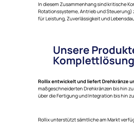
In diesem Zusammenhang sind kritische Ko
Rotationssysteme, Antrieb und Steuerung)
für Leistung, Zuverlässigkeit und Lebensda
Unsere Produkte
Komplettlösun
Rollix entwickelt und liefert Drehkränze 
maßgeschneiderten Drehkränzen bis hin zu 
über die Fertigung und Integration bis hin z
Rollix unterstützt sämtliche am Markt verf