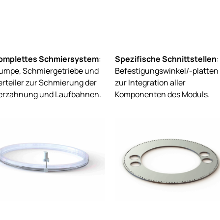
omplettes Schmiersystem
:
Spezifische Schnittstellen
:
umpe, Schmiergetriebe und
Befestigungswinkel/-platten
erteiler zur Schmierung der
zur Integration aller
erzahnung und Laufbahnen.
Komponenten des Moduls.