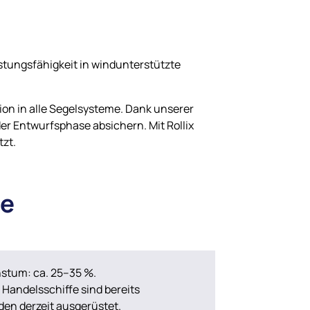
istungsfähigkeit in windunterstützte
on in alle Segelsysteme. Dank unserer
der Entwurfsphase absichern. Mit Rollix
tzt.
ie
stum: ca. 25–35 %.
Handelsschiffe sind bereits
den derzeit ausgerüstet.