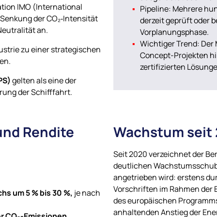
tion IMO (International
Pipeline: Mehrere hu
e Senkung der CO₂‑Intensität
derzeit geprüft oder b
utralität an.
Vorplanungsphase.
Wichtiger Trend: Der 
ustrie zu einer strategischen
Concept-Projekten hin
en.
zertifizierten Lösung
PS)
gelten als eine der
ung der Schifffahrt.
und Rendite
Wachstum seit
Seit 2020 verzeichnet der Be
deutlichen Wachstumsschub,
angetrieben wird: erstens du
Vorschriften im Rahmen der 
hs um 5 % bis 30 %,
je nach
des europäischen Programms „
anhaltenden Anstieg der Ener
er CO₂-Emissionen