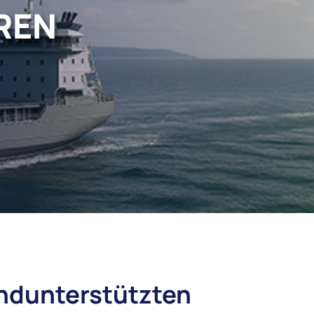
REN
indunterstützten