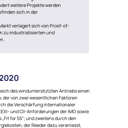
ndert weitere Projekte werden
efinden sich in der
Markt verlagert sich von Proof-of-
 zu industrialisierten und
en.
 2020
reich des windunterstützten Antriebs einen
 der von zwei wesentlichen Faktoren
rch die Verschärfung internationaler
EEXI- und CII-Anforderungen der IMO sowie
Fit for 55“; und zweitens durch den
giekosten, der Reeder dazu veranlasst,