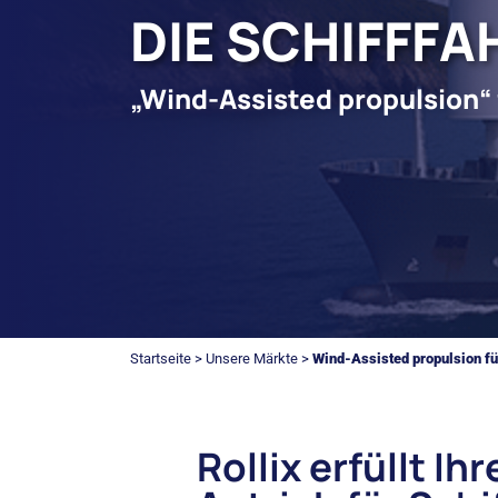
DIE SCHIFFF
„Wind-Assisted propulsion“ 
Startseite
>
Unsere Märkte
>
Wind-Assisted propulsion fü
Rollix erfüllt 