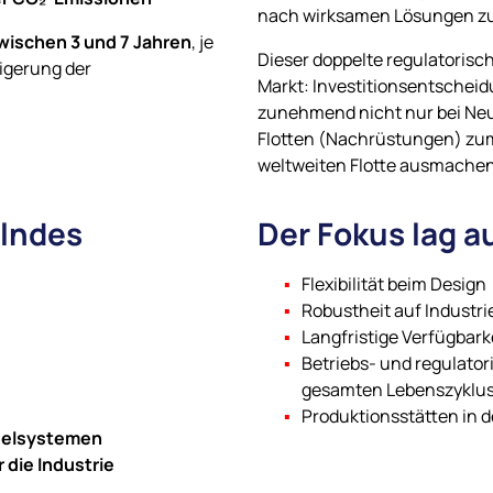
nach wirksamen Lösungen zur
wischen 3 und 7 Jahren
, je
Dieser doppelte regulatorisc
eigerung der
Markt: Investitionsentsche
zunehmend nicht nur bei Neu
Flotten (Nachrüstungen) zum
weltweiten Flotte ausmachen
elndes
Der Fokus lag 
Flexibilität beim Design
Robustheit auf Industr
Langfristige Verfügbar
Betriebs- und regulator
gesamten Lebenszyklu
Produktionsstätten in 
egelsystemen
 die Industrie