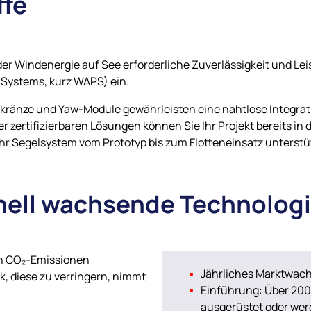
ffe
 der Windenergie auf See erforderliche Zuverlässigkeit und Le
 Systems, kurz WAPS) ein.
ränze und Yaw-Module gewährleisten eine nahtlose Integrati
r zertifizierbaren Lösungen können Sie Ihr Projekt bereits in 
 Ihr Segelsystem vom Prototyp bis zum Flotteneinsatz unterstü
nell wachsende Technolog
ten CO₂-Emissionen
Jährliches Marktwach
k, diese zu verringern, nimmt
Einführung: Über 200 
ausgerüstet oder wer