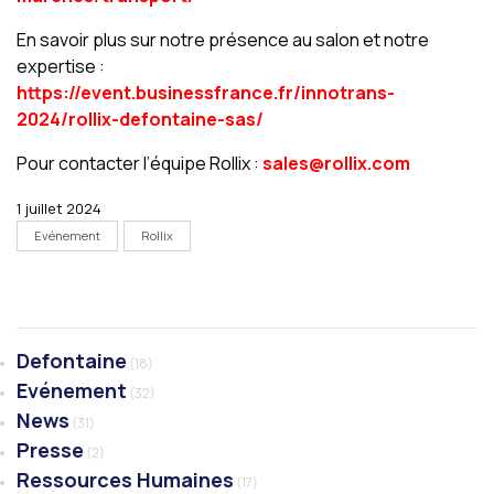
En savoir plus sur notre présence au salon et notre
expertise :
https://event.businessfrance.fr/innotrans-
2024/rollix-defontaine-sas/
Pour contacter l’équipe Rollix :
sales@rollix.com
1 juillet 2024
Evénement
Rollix
Defontaine
(18)
Evénement
(32)
News
(31)
Presse
(2)
Ressources Humaines
(17)