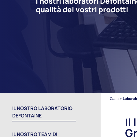
I nostri laboratori Defonta
qualità dei vostri prodotti
Casa
>
Laborat
IL NOSTRO LABORATORIO
DEFONTAINE
Il
Gr
IL NOSTRO TEAM DI