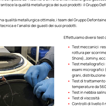
rantisce la qualità metallurgica dei suoi prodotti: il Gruppo Def
 una qualità metallurgica ottimale, i team del Gruppo Defontaine
tecnica e l’analisi dei guasti dei suoi prodotti.
Effettuiamo diversi test d
Test meccanici: res
rottura per scorrime
Shore), Jominy, ecc
Test metallografici:
esami micrografici (
grani, distribuzione 
Test di trattamento
temperature da 560
Test in nebbia salin
Test di viscosità
Controlli di livello II