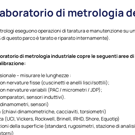
 laboratorio di metrologia
trologi eseguono operazioni di taratura e manutenzione su un p
8% di questo parco è tarato e riparato internamente).
boratorio di metrologia industriale
copre le seguenti aree di
calibrazione:
ionale – misurare le lunghezze :
on nervature fisse (cuscinetti e anelli lisci/sottili);
on nervature variabili (PAC / micrometri / JDP);
omparatori, sensori induttivi).
(dinamometri, sensori)
 (chiavi dinamometriche, cacciaviti, torsiometri)
a (UCI, Vickers, Rockwell, Brinell, IRHD, Shore, Equotip)
oni della superficie (standard, rugosimetri, stazione di analisi
ntorni)