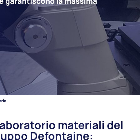
ine garantiscono la massima
orio
 laboratorio materiali del
uppo Defontaine: