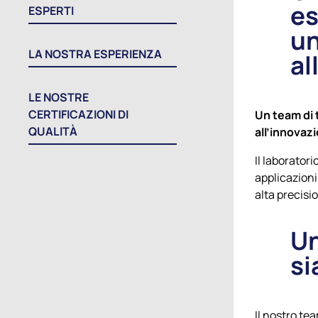
es
ESPERTI
un
LA NOSTRA ESPERIENZA
al
LE NOSTRE
CERTIFICAZIONI DI
Un team di 
QUALITÀ
all’innovaz
Il laboratori
applicazioni 
alta precisi
Un
si
Il nostro te