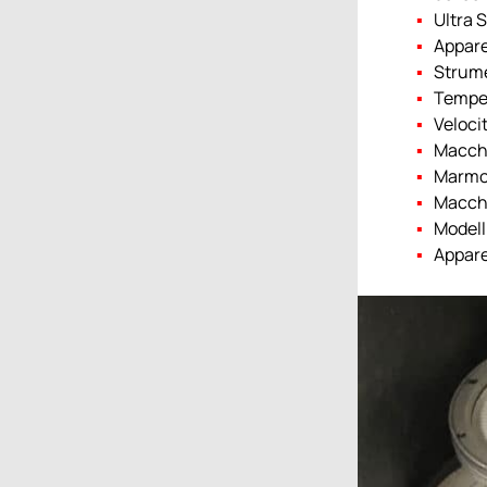
Ultra 
Appare
Strumen
Temper
Veloci
Macchi
Marmo 
Macchin
Modelli
Appare