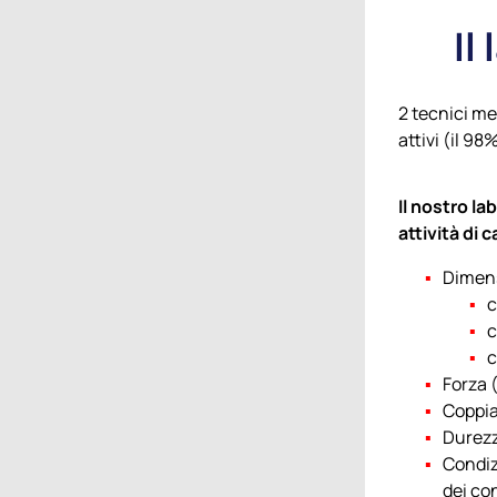
Il
2 tecnici me
attivi (il 9
Il nostro la
attività di 
Dimens
c
c
c
Forza 
Coppia
Durezz
Condizi
dei co