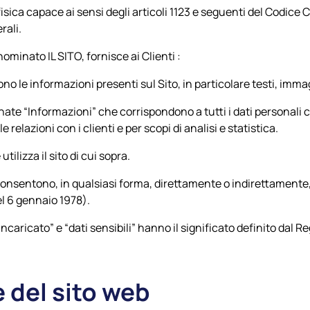
isica capace ai sensi degli articoli 1123 e seguenti del Codice C
rali.
enominato
IL SITO
, fornisce ai Clienti :
o le informazioni presenti sul Sito, in particolare testi, immag
ate “Informazioni” che corrispondono a tutti i dati personali
 relazioni con i clienti e per scopi di analisi e statistica.
tilizza il sito di cui sopra.
nsentono, in qualsiasi forma, direttamente o indirettamente, l
del 6 gennaio 1978).
b-incaricato” e “dati sensibili” hanno il significato definito da
 del sito web