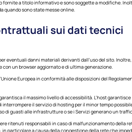
 fornite a titolo informativo e sono soggette a modifiche. Inol
da quando sono state messe online.
ntrattuali sui dati tecnici
er eventuali danni materiali derivanti dall’uso del sito. Inoltre
 e con un browser aggiornato e di ultima generazione.
 dell’Unione Europea in conformità alle disposizioni del Regolam
garantisca il massimo livello di accessibilità. L’host garantisce l
to di interrompere il servizio di hosting per il minor tempo possib
aso di guasti alle infrastrutture o se i Servizi generano un traf
e ritenuti responsabili in caso di malfunzionamento della rete 
in particolare a causa della congestione della rete che impedi