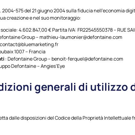
n. 2004-575 del 21 giugno 2004 sulla fiducia nell’economia digit
a sua creazione e nel suo monitoraggio:
e sociale: 4.602.847,00 € Partita IVA: FR22545550378 – RUE S
Defontaine Group – mathieu-laumonier@defontaine.com
 contact@bluemarketing.fr
oubaix 1007 – Francia
ati
: Defontaine Group – benoit-ferquel@defontaine.com
ruppo Defontaine – Angies’Eye
izioni generali di utilizzo d
tetta dalle disposizioni del Codice della Proprietà Intellettuale