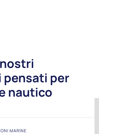
 nostri
i pensati per
re nautico
IONI MARINE