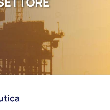
 SETTORE
autica