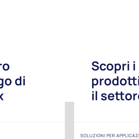
ro
Scopri i
go di
prodott
x
il setto
SOLUZIONI PER APPLICAZ