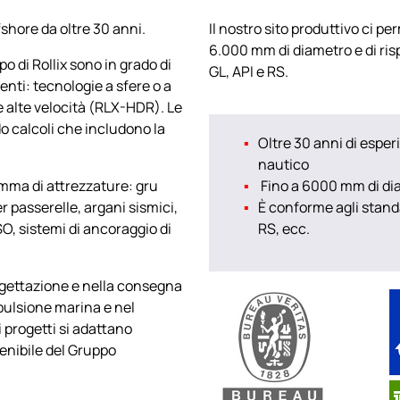
fshore da oltre 30 anni.
Il nostro sito produttivo ci per
6.000 mm di diametro e di ris
po di Rollix sono in grado di
GL, API e RS.
ienti: tecnologie a sfere o a
 e alte velocità (RLX-HDR). Le
o calcoli che includono la
Oltre 30 anni di esperi
nautico
amma di attrezzature: gru
Fino a 6000 mm di di
er passerelle, argani sismici,
È conforme agli stand
O, sistemi di ancoraggio di
RS, ecc.
ogettazione e nella consegna
opulsione marina e nel
 progetti si adattano
tenibile del Gruppo