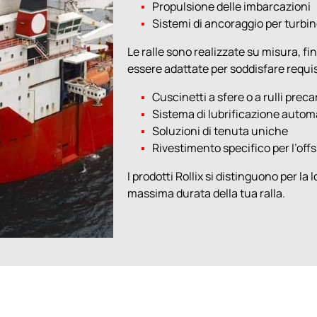
Propulsione delle imbarcazioni
Sistemi di ancoraggio per turbin
Le ralle sono realizzate su misura, f
essere adattate per soddisfare requisi
Cuscinetti a sfere o a rulli preca
Sistema di lubrificazione autom
Soluzioni di tenuta uniche
Rivestimento specifico per l’off
I prodotti Rollix si distinguono per la l
massima durata della tua ralla.