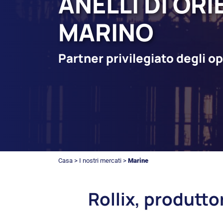
ANELLI DI OR
MARINO
Partner privilegiato degli o
Casa
>
I nostri mercati
>
Marine
Rollix, produttor