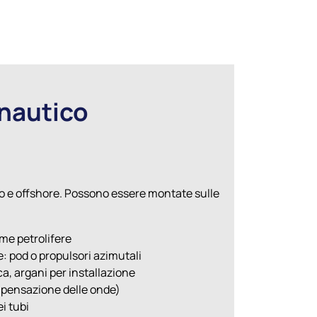
 nautico
no e offshore. Possono essere montate sulle
rme petrolifere
e: pod o propulsori azimutali
a, argani per installazione
mpensazione delle onde)
i tubi