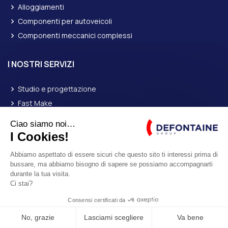
Alloggiamenti
Componenti per autoveicoli
Componenti meccanici complessi
I NOSTRI SERVIZI
Studio e progettazione
Fast Make
Logistica
Servizi e ricambi
Laboratorio
Cookies
|
Informazioni legali
| Creazione di siti web :
Bicom
e
Strat Engine
E-SHOP ROLLIX®
© Copyright
Defontaine Group
| Tutti i diritti riservati