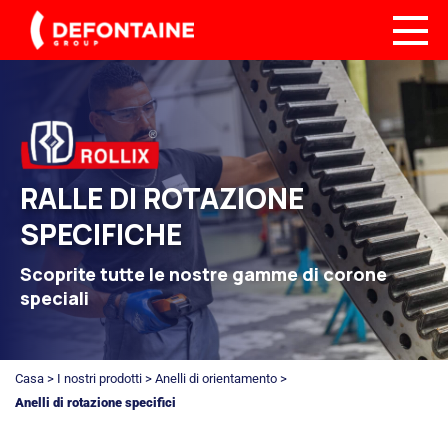
RALLE DI ROTAZIONE
SPECIFICHE
Scoprite tutte le nostre gamme di corone
speciali
Casa
>
I nostri prodotti
>
Anelli di orientamento
>
Anelli di rotazione specifici