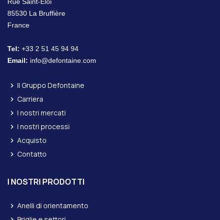
Rue Saint-Eloi
85530 La Bruffière
France
Tel:
+33 2 51 45 94 94
Email:
info@defontaine.com
Il Gruppo Defontaine
Carriera
I nostri mercati
I nostri processi
Acquisto
Contatto
I NOSTRI PRODOTTI
Anelli di orientamento
Briglie e settori