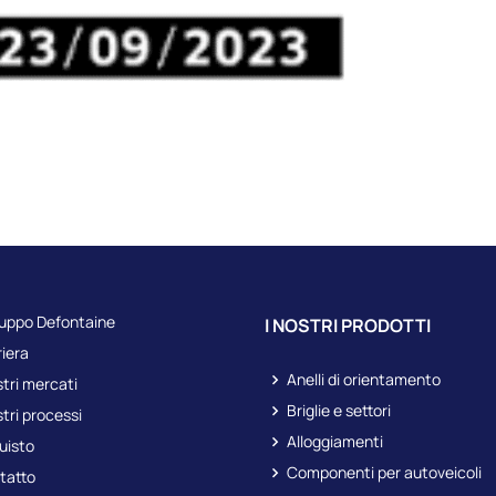
ruppo Defontaine
I NOSTRI PRODOTTI
iera
Anelli di orientamento
stri mercati
Briglie e settori
stri processi
Alloggiamenti
uisto
Componenti per autoveicoli
tatto