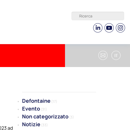
Defontaine
(17)
Evento
(31)
Non categorizzato
(3)
Notizie
(33)
023 ad