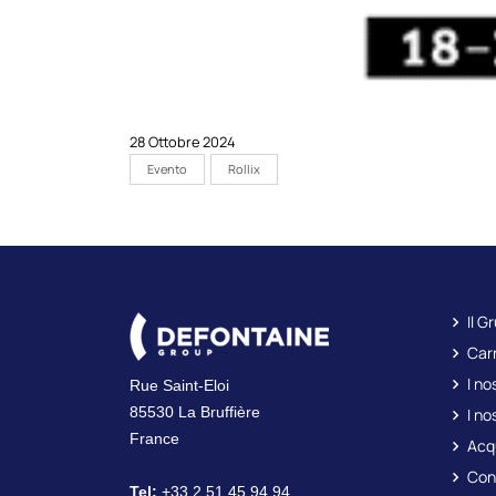
28 Ottobre 2024
Evento
Rollix
Il G
Carr
I no
Rue Saint-Eloi
85530 La Bruffière
I no
France
Acq
Con
Tel:
+33 2 51 45 94 94